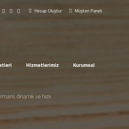
Hesap Oluştur
Müşteri Paneli
tleri
Hizmetlerimiz
Kurumsal
rformans dinamik ve hızlı