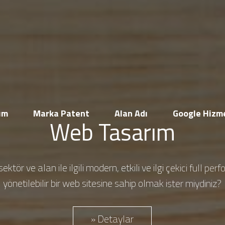
Müşteri Paneli
ım
Marka Patent
Alan Adı
Google Hizme
Web Tasarım
Beni Hatırla
Şifremi Unuttum!
Giriş Yap
ektör ve alan ile ilgili modern, etkili ve ilgi çekici full pe
yönetilebilir bir web sitesine sahip olmak ister miydiniz?
Henüz Hesabınız Yok mu?
» Detaylar
Hemen Hesap Oluştur!